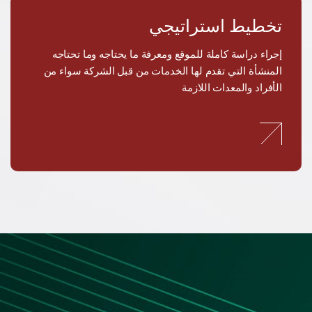
– خبرة طويلة في تصميم وتنفيذ المشاريع
بمختلف أحجامها.
تخطيط استراتيجي
– دعم فني وخدمة صيانة مستمرة بعد التركيب.
إجراء دراسة كاملة للموقع ومعرفة ما يحتاجه وما تحتاجه
– تنفيذ وتسليم المشاريع وفق الجدول الزمني
المنشأة التي تقدم لها الخدمات من قبل الشركة سواء من
المتفق عليه وبأعلى جودة.
الأفراد والمعدات اللازمة