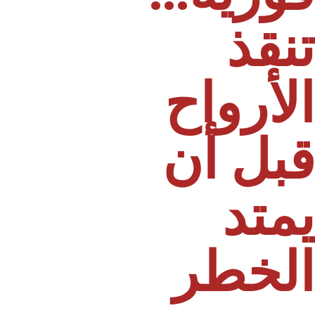
نقذ
لأرواح
بل أن
متد
لخطر