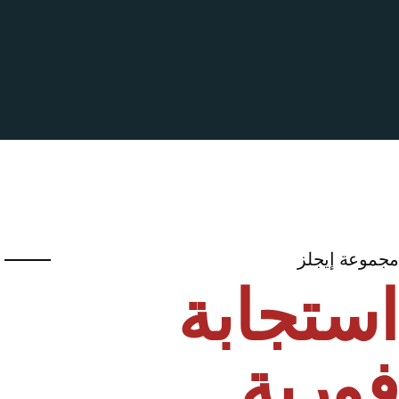
موعة إيجلز
ستجابة
ورية...