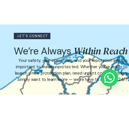
LET’S CONNECT.
Within Reac
We’re Always
Your safety, your operations, and your reputation are to
important to leave unprotected. Whether you’re ready t
launch a new protection plan, need urgent consultation, o
simply want to learn more — we’re here to respond, 24/7